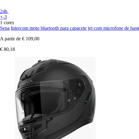
24h
+-3
1 cores
Sena
Intercom moto bluetooth para capacete jet com microfone de hast
A partir de
€ 109,00
€ 80,18