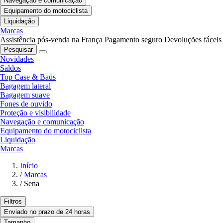
Navegação e comunicação
Equipamento do motociclista
Liquidação
Marcas
Assistência pós-venda na França
Pagamento seguro
Devoluções fáceis
Pesquisar
Novidades
Saldos
Top Case & Baús
Bagagem lateral
Bagagem suave
Fones de ouvido
Proteção e visibilidade
Navegação e comunicação
Equipamento do motociclista
Liquidação
Marcas
Início
/
Marcas
/
Sena
Filtros
Enviado no prazo de 24 horas
Tamanho