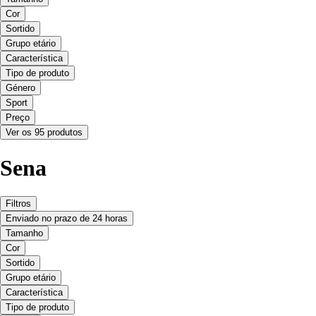
Cor
Sortido
Grupo etário
Característica
Tipo de produto
Género
Sport
Preço
Ver os 95 produtos
Sena
Filtros
Enviado no prazo de 24 horas
Tamanho
Cor
Sortido
Grupo etário
Característica
Tipo de produto