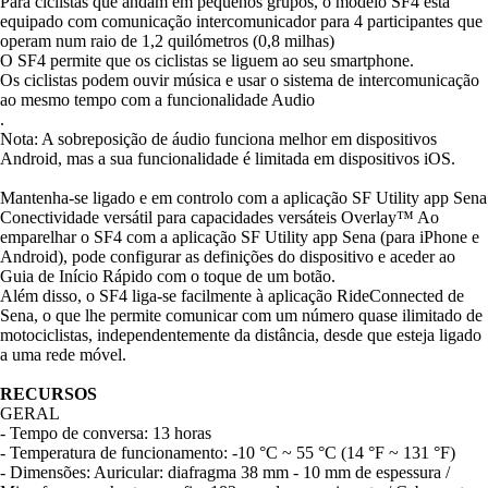
Para ciclistas que andam em pequenos grupos, o modelo SF4 está
equipado com comunicação intercomunicador para 4 participantes que
operam num raio de 1,2 quilómetros (0,8 milhas)
O SF4 permite que os ciclistas se liguem ao seu smartphone.
Os ciclistas podem ouvir música e usar o sistema de intercomunicação
ao mesmo tempo com a funcionalidade Audio
.
Nota: A sobreposição de áudio funciona melhor em dispositivos
Android, mas a sua funcionalidade é limitada em dispositivos iOS.
Mantenha-se ligado e em controlo com a aplicação SF Utility app Sena
Conectividade versátil para capacidades versáteis Overlay™ Ao
emparelhar o SF4 com a aplicação SF Utility app Sena (para iPhone e
Android), pode configurar as definições do dispositivo e aceder ao
Guia de Início Rápido com o toque de um botão.
Além disso, o SF4 liga-se facilmente à aplicação RideConnected de
Sena, o que lhe permite comunicar com um número quase ilimitado de
motociclistas, independentemente da distância, desde que esteja ligado
a uma rede móvel.
RECURSOS
GERAL
- Tempo de conversa: 13 horas
- Temperatura de funcionamento: -10 °C ~ 55 °C (14 °F ~ 131 °F)
- Dimensões: Auricular: diafragma 38 mm - 10 mm de espessura /