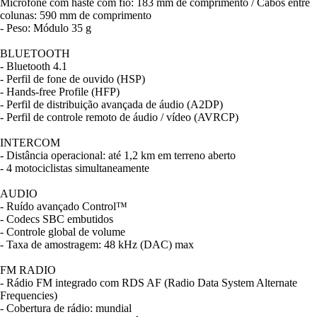
Microfone com haste com fio: 183 mm de comprimento / Cabos entre
colunas: 590 mm de comprimento
- Peso: Módulo 35 g
BLUETOOTH
- Bluetooth 4.1
- Perfil de fone de ouvido (HSP)
- Hands-free Profile (HFP)
- Perfil de distribuição avançada de áudio (A2DP)
- Perfil de controle remoto de áudio / vídeo (AVRCP)
INTERCOM
- Distância operacional: até 1,2 km em terreno aberto
- 4 motociclistas simultaneamente
AUDIO
- Ruído avançado Control™
- Codecs SBC embutidos
- Controle global de volume
- Taxa de amostragem: 48 kHz (DAC) max
FM RADIO
- Rádio FM integrado com RDS AF (Radio Data System Alternate
Frequencies)
- Cobertura de rádio: mundial