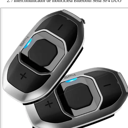
/
Intercomunicador de motocicleta Bluetooth Sena SF4 DUO