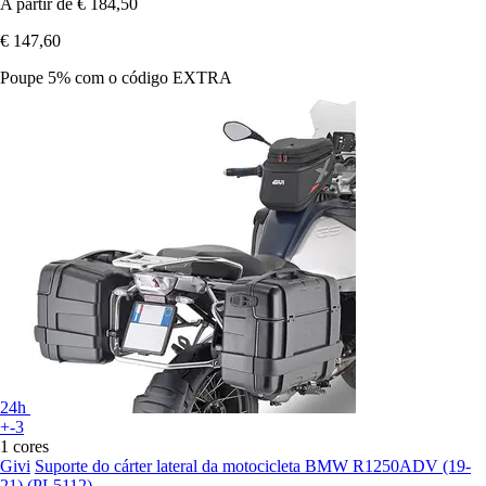
A partir de
€ 184,50
€ 147,60
Poupe 5%
com o código
EXTRA
24h
+-3
1 cores
Givi
Suporte do cárter lateral da motocicleta BMW R1250ADV (19-
21) (PL5112)