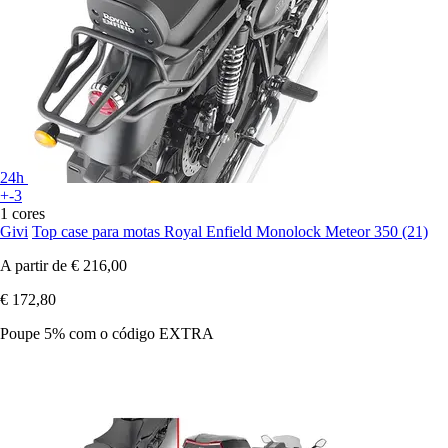
24h
+-3
1 cores
Givi
Top case para motas Royal Enfield Monolock Meteor 350 (21)
A partir de
€ 216,00
€ 172,80
Poupe 5%
com o código
EXTRA