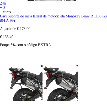
24h
+-3
1 cores
Givi
Suporte de mala lateral de motocicleta Monokey Bmw R 1100 Gs
(94 À 99)
A partir de
€ 173,00
€ 138,40
Poupe 5%
com o código
EXTRA