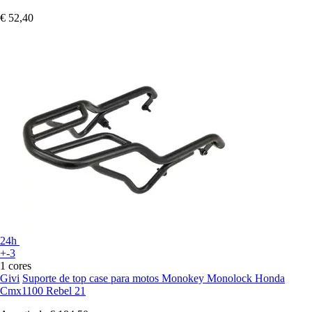
€ 52,40
24h
+-3
1 cores
Givi
Suporte de top case para motos Monokey Monolock Honda
Cmx1100 Rebel 21