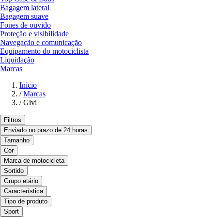
Bagagem lateral
Bagagem suave
Fones de ouvido
Proteção e visibilidade
Navegação e comunicação
Equipamento do motociclista
Liquidação
Marcas
Início
/
Marcas
/
Givi
Filtros
Enviado no prazo de 24 horas
Tamanho
Cor
Marca de motocicleta
Sortido
Grupo etário
Característica
Tipo de produto
Sport