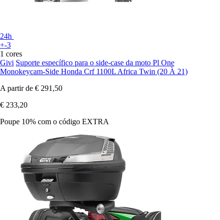
24h
+-3
1 cores
Givi
Suporte específico para o side-case da moto Pl One
Monokeycam-Side Honda Crf 1100L Africa Twin (20 À 21)
A partir de
€ 291,50
€ 233,20
Poupe 10%
com o código
EXTRA