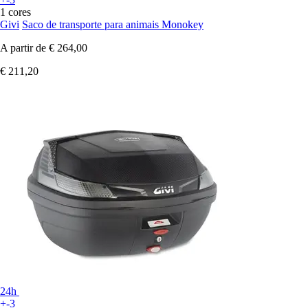
1 cores
Givi
Saco de transporte para animais Monokey
A partir de
€ 264,00
€ 211,20
24h
+-3