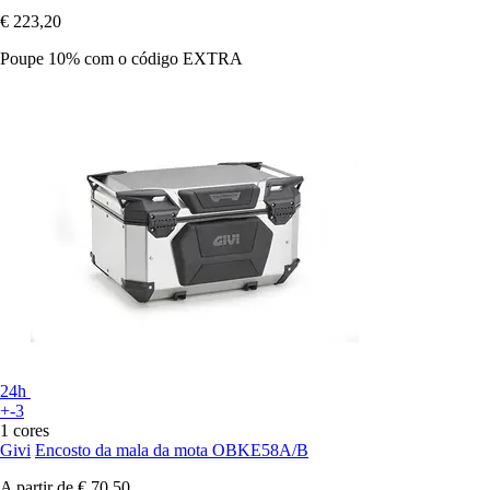
€ 223,20
Poupe 10%
com o código
EXTRA
24h
+-3
1 cores
Givi
Encosto da mala da mota OBKE58A/B
A partir de
€ 70,50