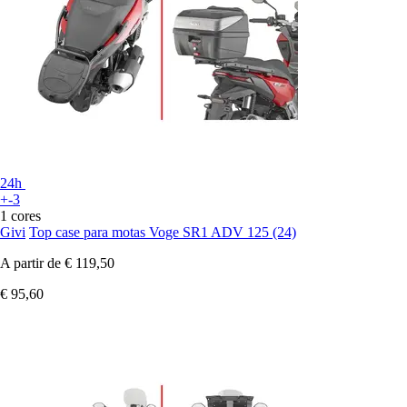
24h
+-3
1 cores
Givi
Top case para motas Voge SR1 ADV 125 (24)
A partir de
€ 119,50
€ 95,60