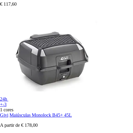
€ 117,60
24h
+-3
1 cores
Givi
Maiúsculas Monolock B45+ 45L
A partir de
€ 178,00