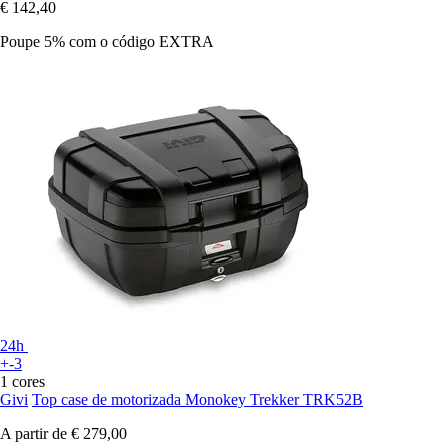
€ 142,40
Poupe 5%
com o código
EXTRA
24h
+-3
1 cores
Givi
Top case de motorizada Monokey Trekker TRK52B
A partir de
€ 279,00