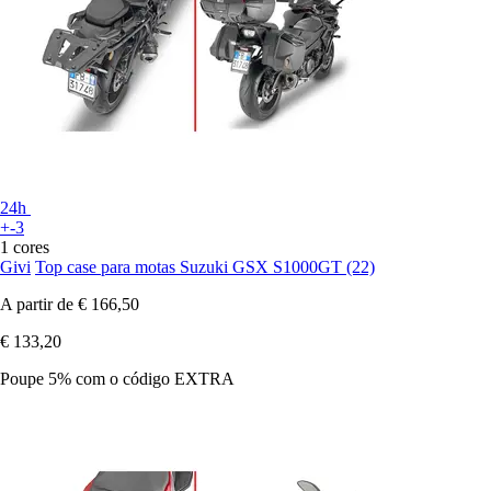
24h
+-3
1 cores
Givi
Top case para motas Suzuki GSX S1000GT (22)
A partir de
€ 166,50
€ 133,20
Poupe 5%
com o código
EXTRA