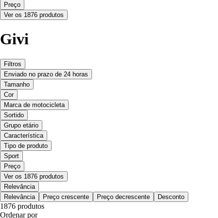
Preço
Ver os 1876 produtos
Givi
Filtros
Enviado no prazo de 24 horas
Tamanho
Cor
Marca de motocicleta
Sortido
Grupo etário
Característica
Tipo de produto
Sport
Preço
Ver os 1876 produtos
Relevância
Relevância
Preço crescente
Preço decrescente
Desconto
1876 produtos
Ordenar por