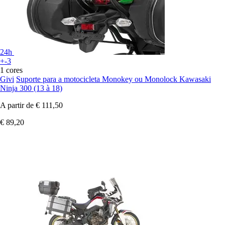
24h
+-3
1 cores
Givi
Suporte para a motocicleta Monokey ou Monolock Kawasaki
Ninja 300 (13 à 18)
A partir de
€ 111,50
€ 89,20