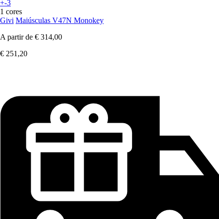
+-3
1 cores
Givi
Maiúsculas V47N Monokey
A partir de
€ 314,00
€ 251,20