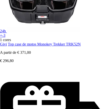
24h
+-3
1 cores
Givi
Top case de motos Monokey Trekker TRK52N
A partir de
€ 371,00
€ 296,80