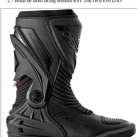
/
Botas de moto racing senhora RST TracTech Evo D3O