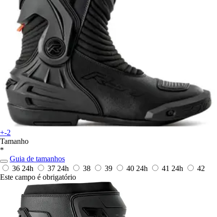
+-2
Tamanho
*
Guia de tamanhos
36
24h
37
24h
38
39
40
24h
41
24h
42
Este campo é obrigatório