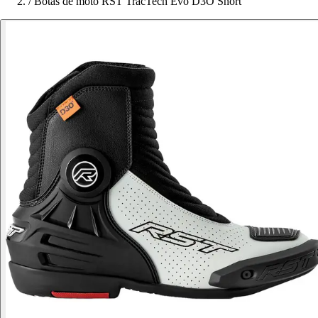
/
Botas de moto RST TracTech Evo D3O Short