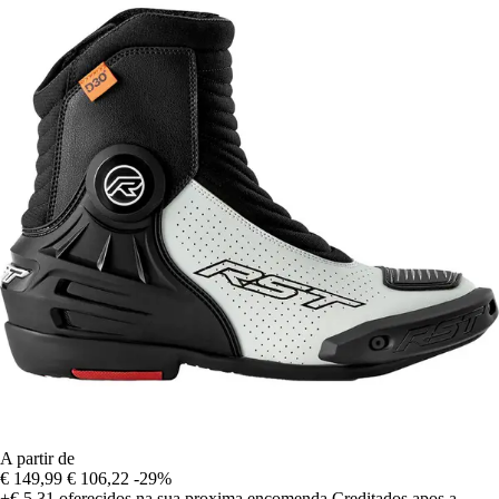
A partir de
€ 149,99
€ 106,22
-29%
+€ 5,31
oferecidos na sua proxima encomenda
Creditados apos a