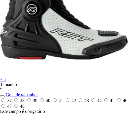
+-1
Tamanho
*
Guia de tamanhos
37
38
39
40
41
42
43
44
45
46
47
48
Este campo é obrigatório