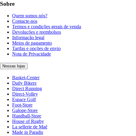
Sobre
Quem somos nós?
Contacte-nos
Termos e condições gerais de venda
Devoluções e reembolsos
Informação legal
Meios de pagamento
Tarifas e opções de envio
Nota de Privacidade
Nossas lojas
Basket-Center
Daily Bikers
Direct Running
Direct-Volley
Espace Golf
Foot-Store
Galope-Store
Handball-Store
House of Rugby
La sellerie de Maé
Made in Paradis