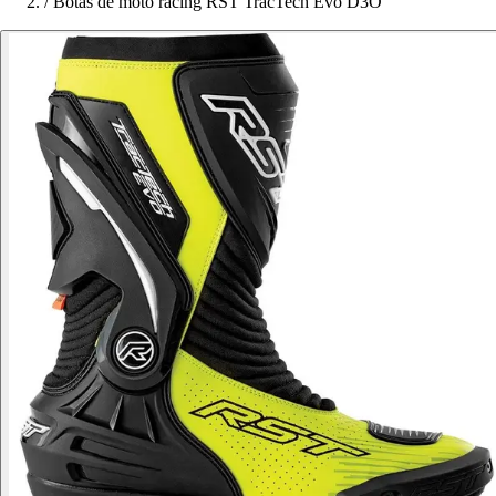
/
Botas de moto racing RST TracTech Evo D3O