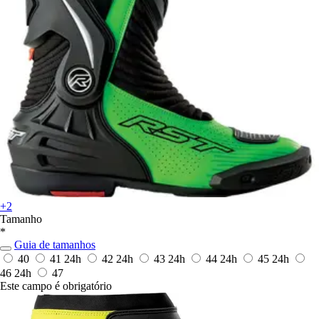
+2
Tamanho
*
Guia de tamanhos
40
41
24h
42
24h
43
24h
44
24h
45
24h
46
24h
47
Este campo é obrigatório