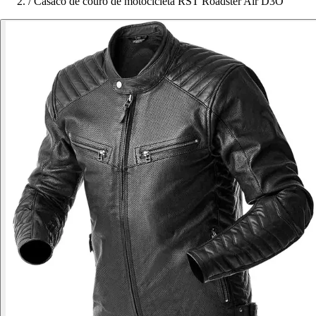
/
Casaco de couro de motocicleta RST Roadster Air D3O