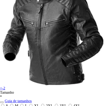
+-2
Tamanho
*
Guia de tamanhos
S
M
L
XL
2XL
3XL
4XL