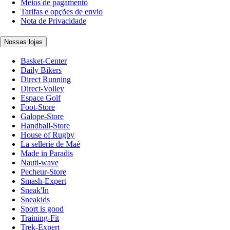
Meios de pagamento
Tarifas e opções de envio
Nota de Privacidade
Nossas lojas
Basket-Center
Daily Bikers
Direct Running
Direct-Volley
Espace Golf
Foot-Store
Galope-Store
Handball-Store
House of Rugby
La sellerie de Maé
Made in Paradis
Nauti-wave
Pecheur-Store
Smash-Expert
Sneak'In
Sneakids
Sport is good
Training-Fit
Trek-Expert