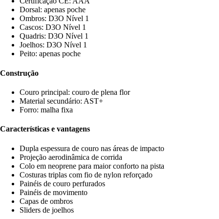
Certificação CE: AAA
Dorsal: apenas poche
Ombros: D3O Nível 1
Cascos: D3O Nível 1
Quadris: D3O Nível 1
Joelhos: D3O Nível 1
Peito: apenas poche
Construção
Couro principal: couro de plena flor
Material secundário: AST+
Forro: malha fixa
Características e vantagens
Dupla espessura de couro nas áreas de impacto
Projeção aerodinâmica de corrida
Colo em neoprene para maior conforto na pista
Costuras triplas com fio de nylon reforçado
Painéis de couro perfurados
Painéis de movimento
Capas de ombros
Sliders de joelhos