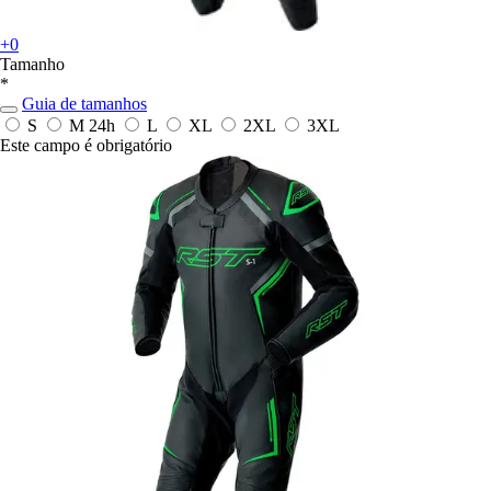
+0
Tamanho
*
Guia de tamanhos
S
M
24h
L
XL
2XL
3XL
Este campo é obrigatório