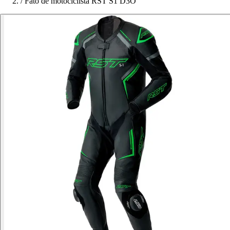
/
Fato de motociclista RST S1 D3O