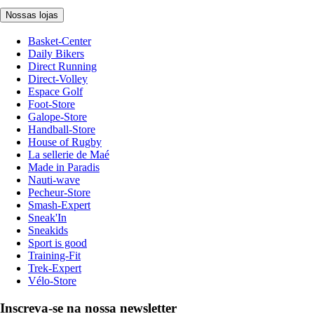
Nossas lojas
Basket-Center
Daily Bikers
Direct Running
Direct-Volley
Espace Golf
Foot-Store
Galope-Store
Handball-Store
House of Rugby
La sellerie de Maé
Made in Paradis
Nauti-wave
Pecheur-Store
Smash-Expert
Sneak'In
Sneakids
Sport is good
Training-Fit
Trek-Expert
Vélo-Store
Inscreva-se na nossa newsletter