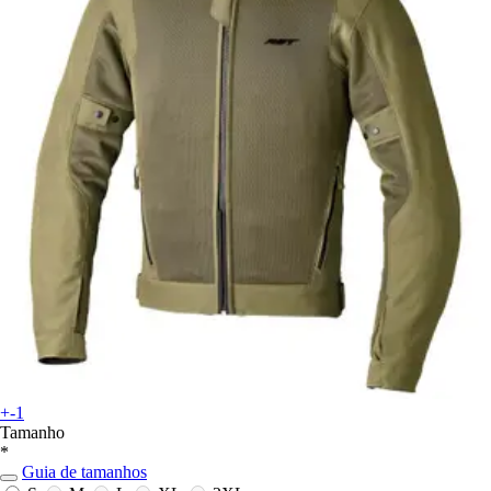
+-1
Tamanho
*
Guia de tamanhos