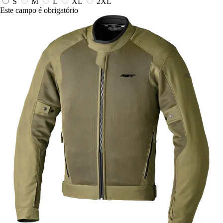
S
M
L
XL
2XL
Este campo é obrigatório