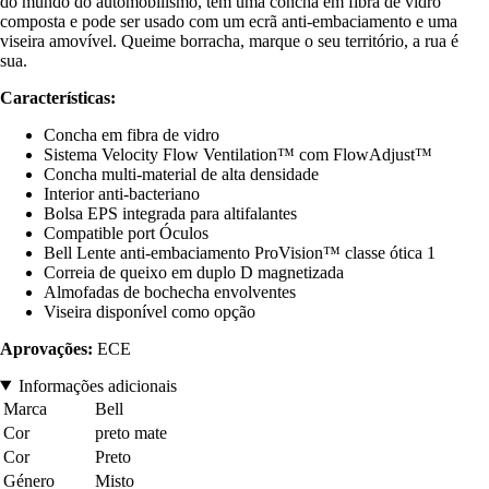
do mundo do automobilismo, tem uma concha em fibra de vidro
composta e pode ser usado com um ecrã anti-embaciamento e uma
viseira amovível. Queime borracha, marque o seu território, a rua é
sua.
Características:
Concha em fibra de vidro
Sistema Velocity Flow Ventilation™ com FlowAdjust™
Concha multi-material de alta densidade
Interior anti-bacteriano
Bolsa EPS integrada para altifalantes
Compatible port Óculos
Bell Lente anti-embaciamento ProVision™ classe ótica 1
Correia de queixo em duplo D magnetizada
Almofadas de bochecha envolventes
Viseira disponível como opção
Aprovações:
ECE
Informações adicionais
Marca
Bell
Cor
preto mate
Cor
Preto
Género
Misto