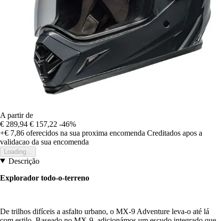
A partir de
€ 289,94
€ 157,22
-46%
+€ 7,86
oferecidos na sua proxima encomenda
Creditados apos a
validacao da sua encomenda
Loading...
Descrição
Explorador todo-o-terreno
De trilhos difíceis a asfalto urbano, o MX-9 Adventure leva-o até lá
com estilo. Baseado no MX-9, adicionámos um escudo integrado que