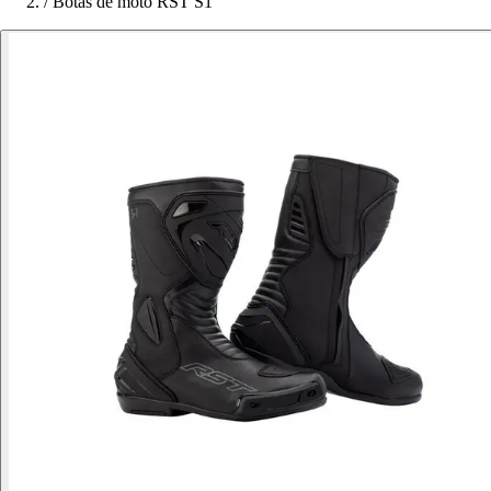
/
Botas de moto RST S1