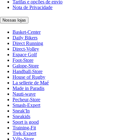
Tarifas e opções de envio
Nota de Privacidade
Nossas lojas
Basket-Center
Daily Bikers
Direct Running
Direct-Volley
Espace Golf
Foot-Store
Galope-Store
Handball-Store
House of Rugby
La sellerie de Maé
Made in Paradis
Nauti-wave
Pecheur-Store
Smash-Expert
Sneak'In
Sneakids
Sport is good
Training-Fit
Trek-Expert
Vélo-Store