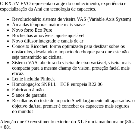
O RX-7V EVO representa o auge do conhecimento, experiência e
especialização da Arai em tecnologia de capacetes.
Revolucionário sistema de viseira VAS (Variable Axis System)
Área das têmporas maior e mais suave
Novo forro Eco Pure
Bochechas amovíveis: ajuste ajustável
Novo difusor integrado e canais de ar
Conceito Ricochet: forma optimizada para deslizar sobre os
obstáculos, desviando o impacto do choque para que este não
seja transmitido ao ciclista.
Sistema VAS: abertura da viseira de eixo variável, viseira mais
compacta para a mesma champ de vision, proteção facial mais
eficaz.
Lente incluída Pinlock
Homologação: SNELL - ECE europeia R22.06
Fabricado à mão
5 anos de garantia
Resultados do teste de impacto Snell largamente ultrapassados: o
objetivo daArai premier é conceber os capacetes mais seguros
do mundo!
Atenção que O revestimento exterior do XL é um tamanho maior (86 -
> 88).