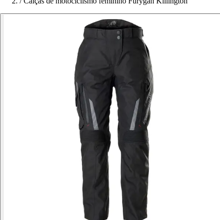
/
Calças de motociclismo feminino Furygan Killington