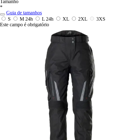
Tamanho
*
Guia de tamanhos
S
M
24h
L
24h
XL
2XL
3XS
Este campo é obrigatório