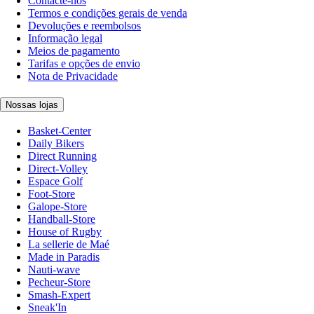
Contacte-nos
Termos e condições gerais de venda
Devoluções e reembolsos
Informação legal
Meios de pagamento
Tarifas e opções de envio
Nota de Privacidade
Nossas lojas
Basket-Center
Daily Bikers
Direct Running
Direct-Volley
Espace Golf
Foot-Store
Galope-Store
Handball-Store
House of Rugby
La sellerie de Maé
Made in Paradis
Nauti-wave
Pecheur-Store
Smash-Expert
Sneak'In