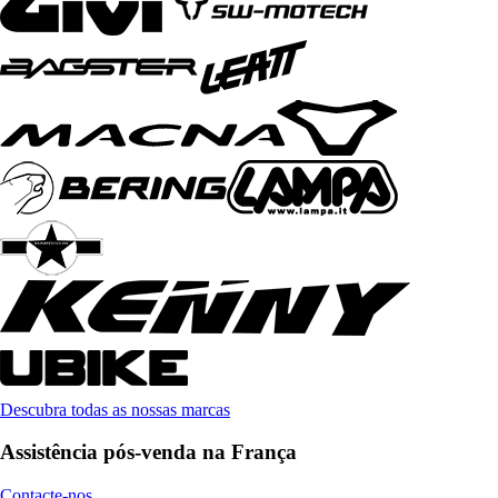
Descubra todas as nossas marcas
Assistência pós-venda na França
Contacte-nos