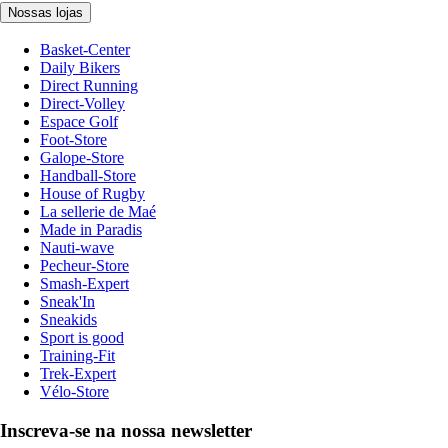
Nossas lojas
Basket-Center
Daily Bikers
Direct Running
Direct-Volley
Espace Golf
Foot-Store
Galope-Store
Handball-Store
House of Rugby
La sellerie de Maé
Made in Paradis
Nauti-wave
Pecheur-Store
Smash-Expert
Sneak'In
Sneakids
Sport is good
Training-Fit
Trek-Expert
Vélo-Store
Inscreva-se na nossa newsletter