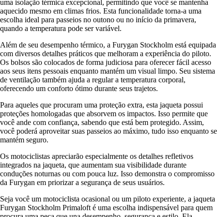
uma isolação térmica excepcional, permitindo que você se mantenha
aquecido mesmo em climas frios. Esta funcionalidade torna-a uma
escolha ideal para passeios no outono ou no início da primavera,
quando a temperatura pode ser variável.
Além de seu desempenho térmico, a Furygan Stockholm está equipada
com diversos detalhes práticos que melhoram a experiência do piloto.
Os bolsos são colocados de forma judiciosa para oferecer fácil acesso
aos seus itens pessoais enquanto mantém um visual limpo. Seu sistema
de ventilação também ajuda a regular a temperatura corporal,
oferecendo um conforto ótimo durante seus trajetos.
Para aqueles que procuram uma proteção extra, esta jaqueta possui
proteções homologadas que absorvem os impactos. Isso permite que
você ande com confiança, sabendo que está bem protegido. Assim,
você poderá aproveitar suas passeios ao máximo, tudo isso enquanto se
mantém seguro.
Os motociclistas apreciarão especialmente os detalhes refletivos
integrados na jaqueta, que aumentam sua visibilidade durante
conduções noturnas ou com pouca luz. Isso demonstra o compromisso
da Furygan em priorizar a segurança de seus usuários.
Seja você um motociclista ocasional ou um piloto experiente, a jaqueta
Furygan Stockholm Primaloft é uma escolha indispensável para quem
procura uma peça que una desempenho, segurança e estilo. Ela