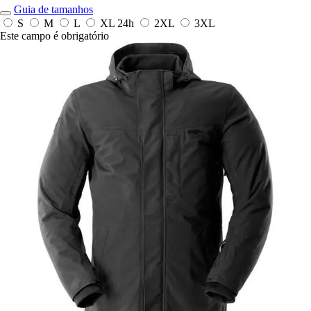
Guia de tamanhos
S
M
L
XL
24h
2XL
3XL
Este campo é obrigatório