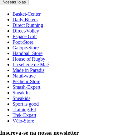
Nossas lojas
Basket-Center
Daily Bikers
Direct Running
Direct-Volley
Espace Golf
Foot-Store
Galope-Store
Handball-Store
House of Rugby
La sellerie de Maé
Made in Paradis
Nauti-wave
Pecheur-Store
Smash-Expert
Sneak'In
Sneakids
Sport is good
Training-Fit
Trek-Expert
Vélo-Store
Inscreva-se na nossa newsletter