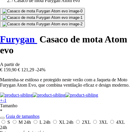
/
Casaco de mota Furygan Atom evo
Furygan
Casaco de mota Atom
evo
A partir de
€ 159,90
€ 121,29
-24%
Mantenha-se estiloso e protegido neste verão com a Jaqueta de Moto
Furygan Atom Evo, que combina ventilação eficaz e design moderno.
+-1
Tamanho
*
Guia de tamanhos
S
M
24h
L
24h
XL
24h
2XL
3XL
4XL
24h