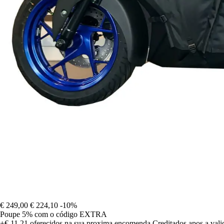
€ 249,00
€ 224,10
-10%
Poupe 5%
com o código
EXTRA
+€ 11,21
oferecidos na sua proxima encomenda
Creditados apos a val