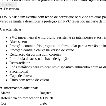
Loading...
Descrição
O WINZIP é um avental com fecho de correr que se divide em duas parte
verão se limita a desenrolar a proteção em PVC revestido na parte da f
Características :
PVC impermeável e hidrófugo, resistente às intempéries e a
Abre-se em
Proteção contra o frio graças a um forro polar para a versão de i
Proteção contra a chuva na versão de verão
Regulação da cortina com correias
Portinhola de acesso à chave de ignição
Retro-refletor
Ilhós metálicos para colocar um dispositivo antirroubo entre as d
Placa frontal
Capa de chuva
Cinto com fecho de velcro
Informações adicionais
Marca
Bagster
Referência do fornecedor
XTB670
Cor
preto