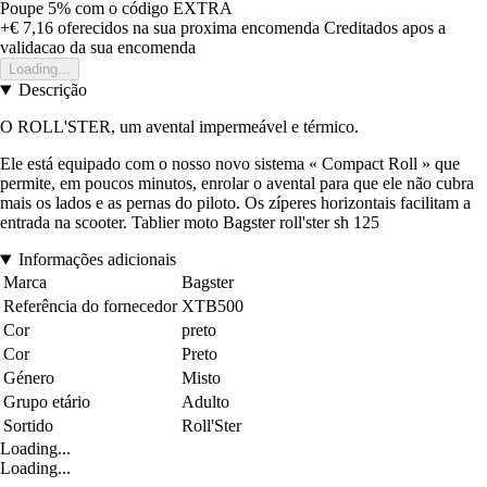
Poupe 5%
com o código
EXTRA
+€ 7,16
oferecidos na sua proxima encomenda
Creditados apos a
validacao da sua encomenda
Loading...
Descrição
O ROLL'STER, um avental impermeável e térmico.
Ele está equipado com o nosso novo sistema « Compact Roll » que
permite, em poucos minutos, enrolar o avental para que ele não cubra
mais os lados e as pernas do piloto. Os zíperes horizontais facilitam a
entrada na scooter. Tablier moto Bagster roll'ster sh 125
Informações adicionais
Marca
Bagster
Referência do fornecedor
XTB500
Cor
preto
Cor
Preto
Género
Misto
Grupo etário
Adulto
Sortido
Roll'Ster
Loading...
Loading...