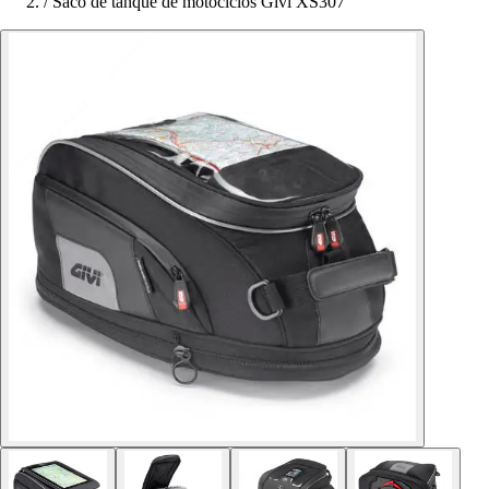
/
Saco de tanque de motociclos Givi XS307