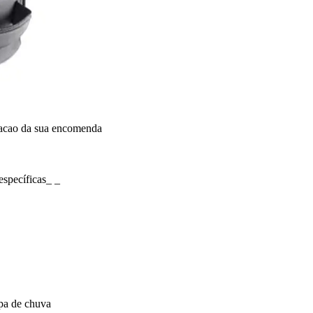
dacao da sua encomenda
specíficas_ _
apa de chuva