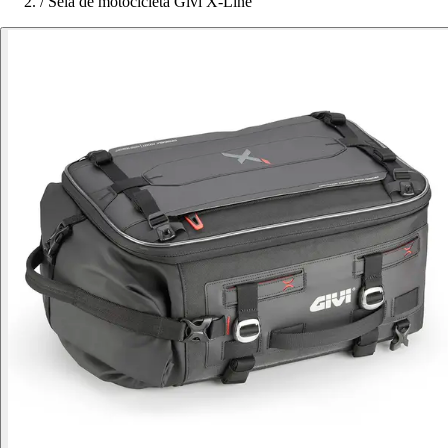
/
Sela de motocicleta Givi X-Line