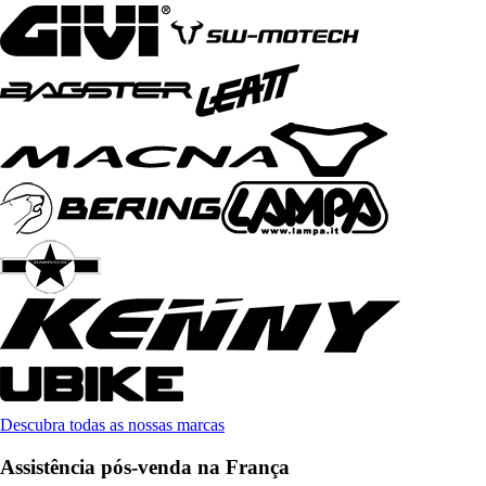
Descubra todas as nossas marcas
Assistência pós-venda na França