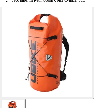
/
Saco impermeável modular Ubike Cylinder 30L