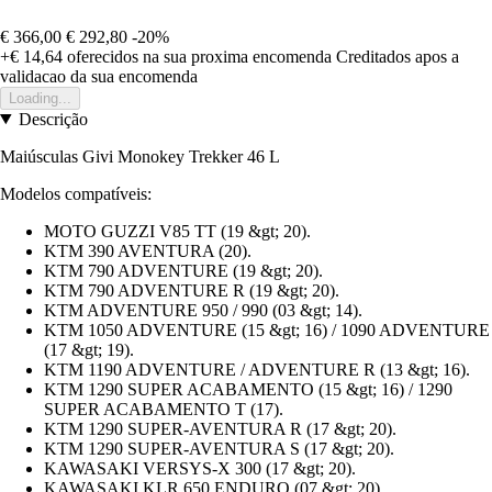
€ 366,00
€ 292,80
-20%
+€ 14,64
oferecidos na sua proxima encomenda
Creditados apos a
validacao da sua encomenda
Loading...
Descrição
Maiúsculas Givi Monokey Trekker 46 L
Modelos compatíveis:
MOTO GUZZI V85 TT (19 &gt; 20).
KTM 390 AVENTURA (20).
KTM 790 ADVENTURE (19 &gt; 20).
KTM 790 ADVENTURE R (19 &gt; 20).
KTM ADVENTURE 950 / 990 (03 &gt; 14).
KTM 1050 ADVENTURE (15 &gt; 16) / 1090 ADVENTURE
(17 &gt; 19).
KTM 1190 ADVENTURE / ADVENTURE R (13 &gt; 16).
KTM 1290 SUPER ACABAMENTO (15 &gt; 16) / 1290
SUPER ACABAMENTO T (17).
KTM 1290 SUPER-AVENTURA R (17 &gt; 20).
KTM 1290 SUPER-AVENTURA S (17 &gt; 20).
KAWASAKI VERSYS-X 300 (17 &gt; 20).
KAWASAKI KLR 650 ENDURO (07 &gt; 20).