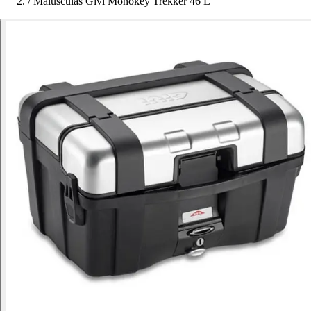
/
Maiúsculas Givi Monokey Trekker 46 L