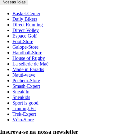
Nossas lojas
Basket-Center
Daily Bikers
Direct Running
Direct-Volley
Espace Golf
Foot-Store
Galope-Store
Handball-Store
House of Rugby
La sellerie de Maé
Made in Paradis
Nauti-wave
Pecheur-Store
Smash-Expert
Sneak'In
Sneakids
Sport is good
Training-Fit
Trek-Expert
Vélo-Store
Inscreva-se na nossa newsletter