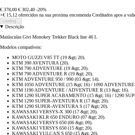
€ 378,00
€ 302,40
-20%
+€ 15,12
oferecidos na sua proxima encomenda
Creditados apos a val
Loading...
Descrição
Maiúsculas Givi Monokey Trekker Black line 46 L
Modelos compatíveis:
MOTO GUZZI V85 TT (19 &gt; 20).
KTM 390 AVENTURA (20).
KTM 790 ADVENTURE (19 &gt; 20).
KTM 790 ADVENTURE R (19 &gt; 20).
KTM ADVENTURE 950 / 990 (03 &gt; 14).
KTM 1050 ADVENTURE (15 &gt; 16) / 1090 ADVENTURE (1
KTM 1190 ADVENTURE / ADVENTURE R (13 &gt; 16).
KTM 1290 SUPER ACABAMENTO (15 &gt; 16) / 1290 SU
KTM 1290 SUPER-AVENTURA R (17 &gt; 20).
KTM 1290 SUPER-AVENTURA S (17 &gt; 20).
KAWASAKI VERSYS-X 300 (17 &gt; 20).
KAWASAKI KLR 650 ENDURO (07 &gt; 20).
KAWASAKI VERSYS 650 (06 &gt; 09).
KAWASAKI VERSYS 650 (15 &gt; 20).
KAWASAKI VULCAN S 650 (15 &gt; 20).