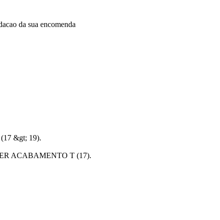
idacao da sua encomenda
7 &gt; 19).
PER ACABAMENTO T (17).