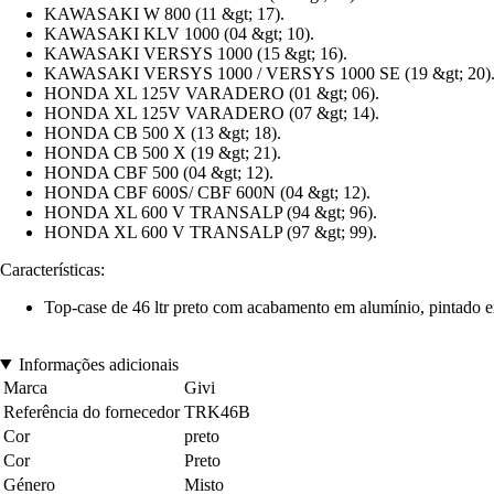
KAWASAKI W 800 (11 &gt; 17).
KAWASAKI KLV 1000 (04 &gt; 10).
KAWASAKI VERSYS 1000 (15 &gt; 16).
KAWASAKI VERSYS 1000 / VERSYS 1000 SE (19 &gt; 20)
HONDA XL 125V VARADERO (01 &gt; 06).
HONDA XL 125V VARADERO (07 &gt; 14).
HONDA CB 500 X (13 &gt; 18).
HONDA CB 500 X (19 &gt; 21).
HONDA CBF 500 (04 &gt; 12).
HONDA CBF 600S/ CBF 600N (04 &gt; 12).
HONDA XL 600 V TRANSALP (94 &gt; 96).
HONDA XL 600 V TRANSALP (97 &gt; 99).
Características:
Top-case de 46 ltr preto com acabamento em alumínio, pintado e
Informações adicionais
Marca
Givi
Referência do fornecedor
TRK46B
Cor
preto
Cor
Preto
Género
Misto