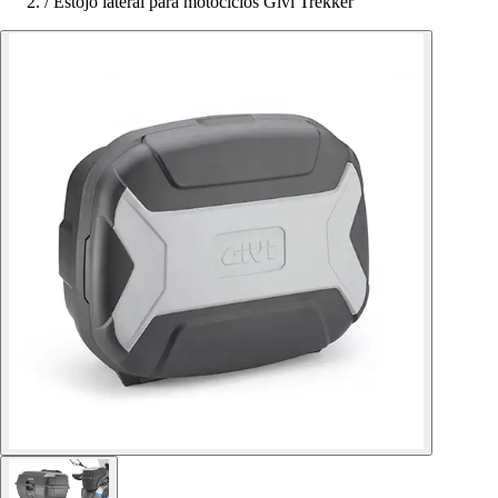
/
Estojo lateral para motociclos Givi Trekker