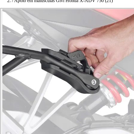
/
Apoio em maiúsculas Givi Honda X-ADV 750 (21)