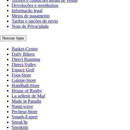
Termos e condições gerais de venda
Devoluções e reembolsos
Informação legal
Meios de pagamento
Tarifas e opções de envio
Nota de Privacidade
Nossas lojas
Basket-Center
Daily Bikers
Direct Running
Direct-Volley
Espace Golf
Foot-Store
Galope-Store
Handball-Store
House of Rugby
La sellerie de Maé
Made in Paradis
Nauti-wave
Pecheur-Store
Smash-Expert
Sneak'In
Sneakids