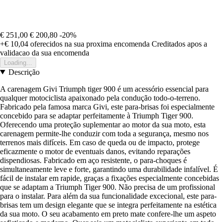
€ 251,00
€ 200,80
-20%
+€ 10,04
oferecidos na sua proxima encomenda
Creditados apos a
validacao da sua encomenda
Loading...
Descrição
A carenagem Givi Triumph tiger 900 é um acessório essencial para
qualquer motociclista apaixonado pela condução todo-o-terreno.
Fabricado pela famosa marca Givi, este para-brisas foi especialmente
concebido para se adaptar perfeitamente à Triumph Tiger 900.
Oferecendo uma proteção suplementar ao motor da sua moto, esta
carenagem permite-lhe conduzir com toda a segurança, mesmo nos
terrenos mais difíceis. Em caso de queda ou de impacto, protege
eficazmente o motor de eventuais danos, evitando reparações
dispendiosas. Fabricado em aço resistente, o para-choques é
simultaneamente leve e forte, garantindo uma durabilidade infalível. É
fácil de instalar em rapide, graças a fixações especialmente concebidas
que se adaptam a Triumph Tiger 900. Não precisa de um profissional
para o instalar. Para além da sua funcionalidade excecional, este para-
brisas tem um design elegante que se integra perfeitamente na estética
da sua moto. O seu acabamento em preto mate confere-lhe um aspeto