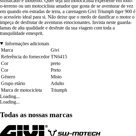
sofisticado e moderno. Quer seja um motociclista experiente em todo-
o-terreno ou um motociclista amador que gosta de se aventurar de vez
em quando em estradas de terra, a carenagem Givi Triumph tiger 900 é
o acessório ideal para si. Não deixe que o medo de danificar o motor o
impeça de desfrutar de aventuras emocionantes. Invista neste guarda-
lamas de alta qualidade e desfrute da sua viagem com toda a
tranquilidade emesprit.
Informações adicionais
Marca
Givi
Referência do fornecedor
TN6415
Cor
preto
Cor
Preto
Género
Misto
Grupo etário
Adulto
Marca de motocicleta
Triumph
Loading...
Loading...
Todas as nossas marcas