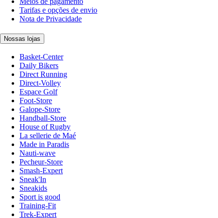
Meios de pagamento
Tarifas e opções de envio
Nota de Privacidade
Nossas lojas
Basket-Center
Daily Bikers
Direct Running
Direct-Volley
Espace Golf
Foot-Store
Galope-Store
Handball-Store
House of Rugby
La sellerie de Maé
Made in Paradis
Nauti-wave
Pecheur-Store
Smash-Expert
Sneak'In
Sneakids
Sport is good
Training-Fit
Trek-Expert