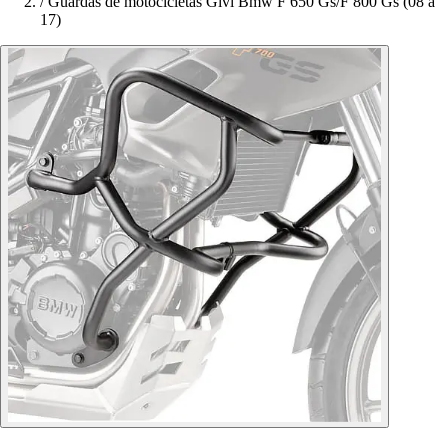
/
Guardas de motocicletas Givi Bmw F 650 Gs/F 800 Gs (08 à
17)