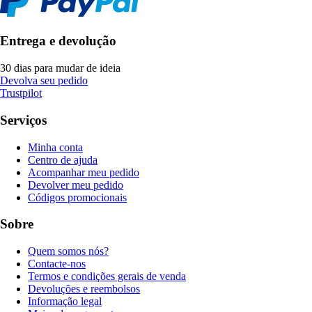
Entrega e devolução
30 dias para mudar de ideia
Devolva seu pedido
Trustpilot
Serviços
Minha conta
Centro de ajuda
Acompanhar meu pedido
Devolver meu pedido
Códigos promocionais
Sobre
Quem somos nós?
Contacte-nos
Termos e condições gerais de venda
Devoluções e reembolsos
Informação legal