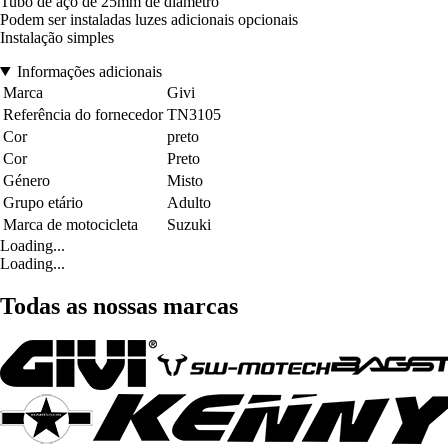
Tubo de aço de 25mm de diâmetro
Podem ser instaladas luzes adicionais opcionais
Instalação simples
Informações adicionais
Marca
Givi
Referência do fornecedor
TN3105
Cor
preto
Cor
Preto
Género
Misto
Grupo etário
Adulto
Marca de motocicleta
Suzuki
Loading...
Loading...
Todas as nossas marcas