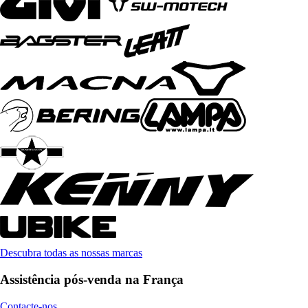
Descubra todas as nossas marcas
Assistência pós-venda na França
Contacte-nos