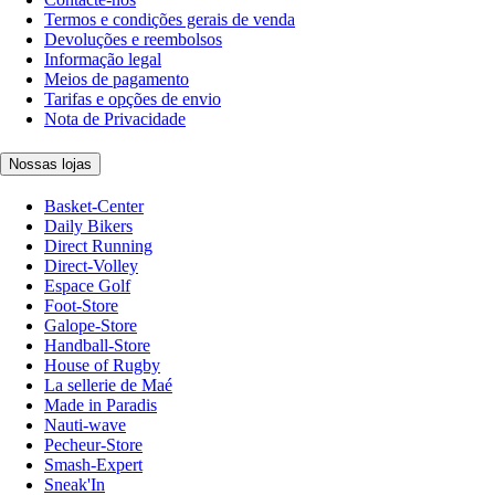
Termos e condições gerais de venda
Devoluções e reembolsos
Informação legal
Meios de pagamento
Tarifas e opções de envio
Nota de Privacidade
Nossas lojas
Basket-Center
Daily Bikers
Direct Running
Direct-Volley
Espace Golf
Foot-Store
Galope-Store
Handball-Store
House of Rugby
La sellerie de Maé
Made in Paradis
Nauti-wave
Pecheur-Store
Smash-Expert
Sneak'In