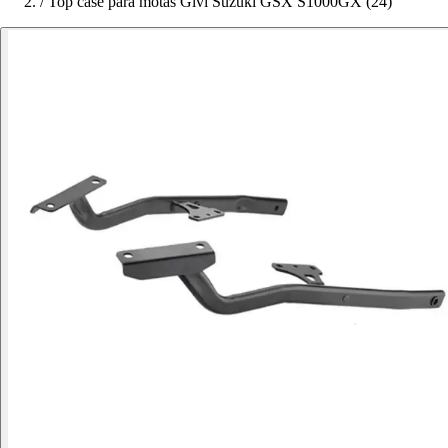
/
Top case para motas Givi Suzuki GSX S1000GX (24)