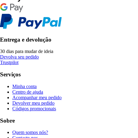
Entrega e devolução
30 dias para mudar de ideia
Devolva seu pedido
Trustpilot
Serviços
Minha conta
Centro de ajuda
Acompanhar meu pedido
Devolver meu pedido
Códigos promocionais
Sobre
Quem somos nós?
Contacte-nos