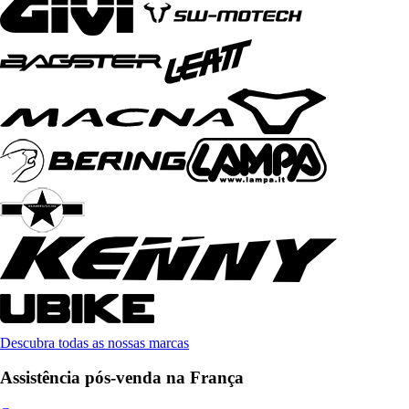
Descubra todas as nossas marcas
Assistência pós-venda na França