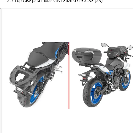
/
Top case para motas Givi Suzuki GSX-8S (23)