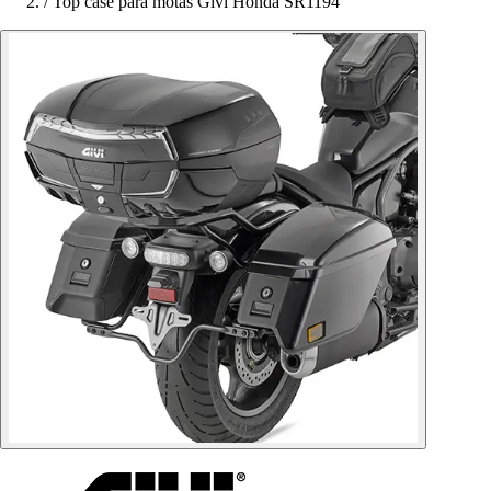
/
Top case para motas Givi Honda SR1194