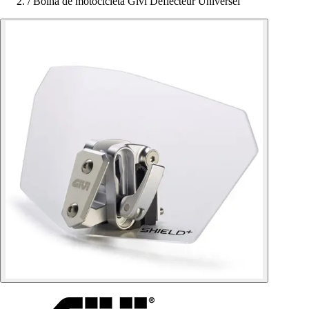
/
Bolha de motocicleta Givi Déflecteur Universel