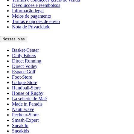
Devoluções e reembolsos
Informação legal
Meios de pagamento
Tarifas e opções de envio
Nota de Privacidade
Nossas lojas
Basket-Center
Daily Bikers
Direct Running
Direct-Volley
Espace Golf
Foot-Store
Galope-Store
Handball-Store
House of Rugby
La sellerie de Maé
Made in Paradis
Nauti-wave
Pecheur-Store
Smash-Expert
Sneak'In
Sneakids