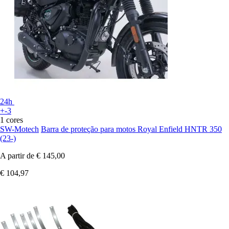
24h
+-3
1 cores
SW-Motech
Barra de proteção para motos Royal Enfield HNTR 350
(23-)
A partir de
€ 145,00
€ 104,97