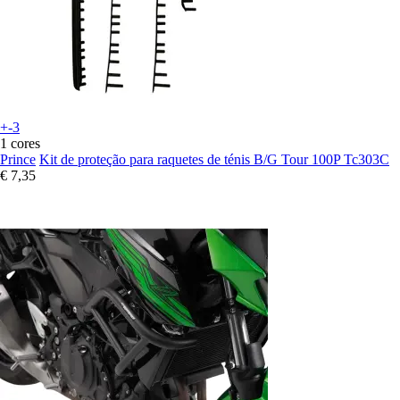
+-3
1 cores
Prince
Kit de proteção para raquetes de ténis B/G Tour 100P Tc303C
€ 7,35