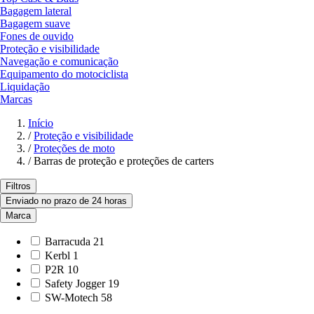
Bagagem lateral
Bagagem suave
Fones de ouvido
Proteção e visibilidade
Navegação e comunicação
Equipamento do motociclista
Liquidação
Marcas
Início
/
Proteção e visibilidade
/
Proteções de moto
/
Barras de proteção e proteções de carters
Filtros
Enviado no prazo de 24 horas
Marca
Barracuda
21
Kerbl
1
P2R
10
Safety Jogger
19
SW-Motech
58