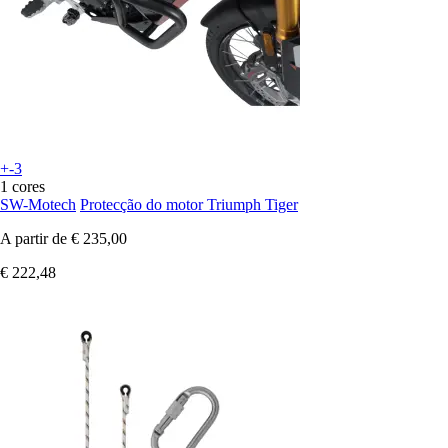
+-3
1 cores
SW-Motech
Protecção do motor Triumph Tiger
A partir de
€ 235,00
€ 222,48