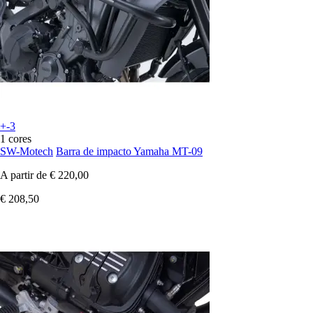
+-3
1 cores
SW-Motech
Barra de impacto Yamaha MT-09
A partir de
€ 220,00
€ 208,50