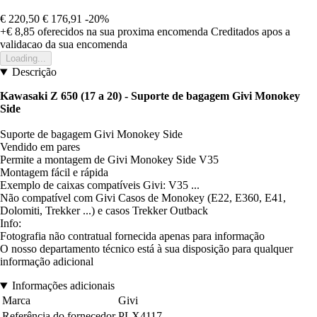
€ 220,50
€ 176,91
-20%
+€ 8,85
oferecidos na sua proxima encomenda
Creditados apos a
validacao da sua encomenda
Loading...
Descrição
Kawasaki Z 650 (17 a 20) - Suporte de bagagem Givi Monokey
Side
Suporte de bagagem Givi Monokey Side
Vendido em pares
Permite a montagem de Givi Monokey Side V35
Montagem fácil e rápida
Exemplo de caixas compatíveis Givi: V35 ...
Não compatível com Givi Casos de Monokey (E22, E360, E41,
Dolomiti, Trekker ...) e casos Trekker Outback
Info:
Fotografia não contratual fornecida apenas para informação
O nosso departamento técnico está à sua disposição para qualquer
informação adicional
Informações adicionais
Marca
Givi
Referência do fornecedor
PLX4117