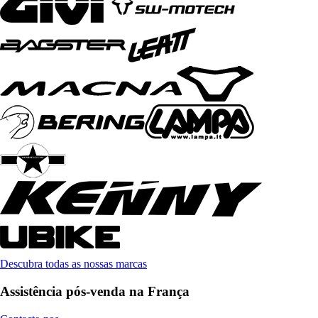
Descubra todas as nossas marcas
Assistência pós-venda na França