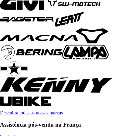
Descubra todas as nossas marcas
Assistência pós-venda na França