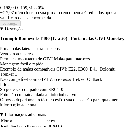
€ 198,00
€ 159,31
-20%
+€ 7,97
oferecidos na sua proxima encomenda
Creditados apos a
validacao da sua encomenda
Loading...
Descrição
Triumph Bonneville T100 (17 a 20) - Porta malas GIVI Monokey
Porta malas laterais para macacos
Vendido aos pares
Permite a montagem de GIVI Malas para macacos
Montagem fácil e rápida
Exemplo de malas compatíveis GIVI: E22, E360, E41, Dolomiti,
Trekker ...
Não compatível com GIVI V35 e casos Trekker Outback
Info:
Só pode ser equipado com SR6410
Foto não contratual dada a título indicativo
O nosso departamento técnico está à sua disposição para qualquer
informação adicional
Informações adicionais
Marca
Givi
Referência do fornecedor
PL6410