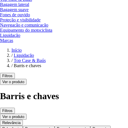
Bagagem lateral
Bagagem suave
Fones de ouvido
Proteção e visibilidade
Navegação e comunicação
Equipamento do motociclista
Liquidação
Marcas
Início
/
Liquidação
/
Top Case & Baús
/
Barris e chaves
Filtros
Ver o produto
Barris e chaves
Filtros
Ver o produto
Relevância