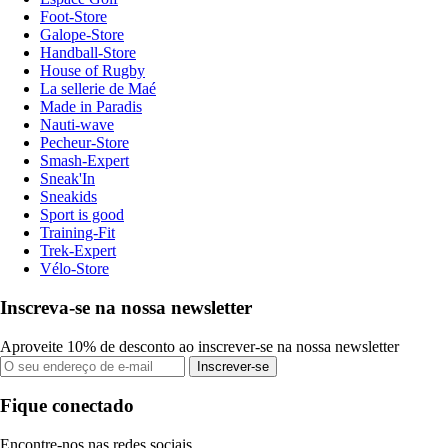
Foot-Store
Galope-Store
Handball-Store
House of Rugby
La sellerie de Maé
Made in Paradis
Nauti-wave
Pecheur-Store
Smash-Expert
Sneak'In
Sneakids
Sport is good
Training-Fit
Trek-Expert
Vélo-Store
Inscreva-se na nossa newsletter
Aproveite 10% de desconto ao inscrever-se na nossa newsletter
Inscrever-se
Fique conectado
Encontre-nos nas redes sociais