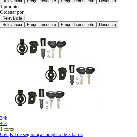
Relevância
Preço crescente
Preço decrescente
Desconto
1 produto
Ordenar por
Relevância
Relevância
Preço crescente
Preço decrescente
Desconto
24h
+-3
1 cores
Givi
Kit de segurança completo de 3 barris