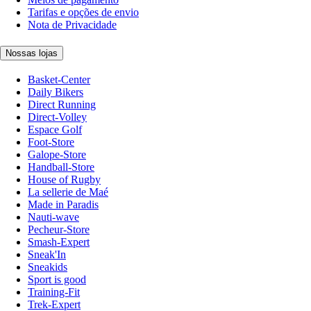
Tarifas e opções de envio
Nota de Privacidade
Nossas lojas
Basket-Center
Daily Bikers
Direct Running
Direct-Volley
Espace Golf
Foot-Store
Galope-Store
Handball-Store
House of Rugby
La sellerie de Maé
Made in Paradis
Nauti-wave
Pecheur-Store
Smash-Expert
Sneak'In
Sneakids
Sport is good
Training-Fit
Trek-Expert