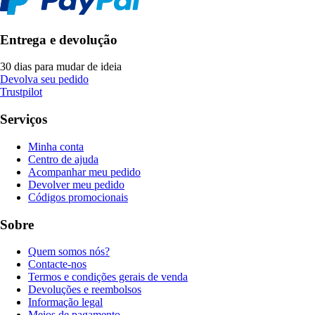
Entrega e devolução
30 dias para mudar de ideia
Devolva seu pedido
Trustpilot
Serviços
Minha conta
Centro de ajuda
Acompanhar meu pedido
Devolver meu pedido
Códigos promocionais
Sobre
Quem somos nós?
Contacte-nos
Termos e condições gerais de venda
Devoluções e reembolsos
Informação legal
Meios de pagamento