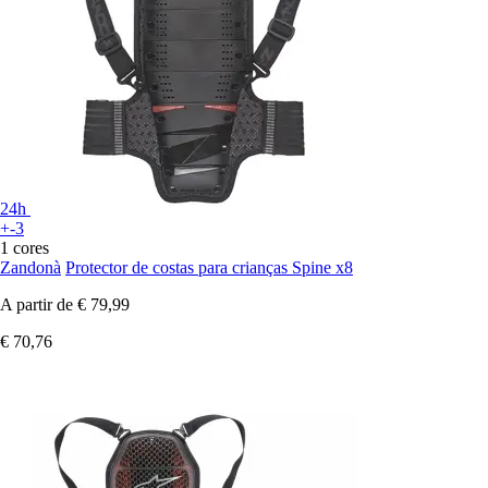
24h
+-3
1 cores
Zandonà
Protector de costas para crianças Spine x8
A partir de
€ 79,99
€ 70,76