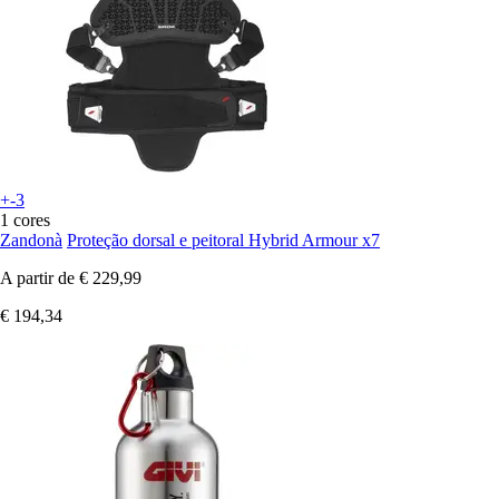
+-3
1 cores
Zandonà
Proteção dorsal e peitoral Hybrid Armour x7
A partir de
€ 229,99
€ 194,34