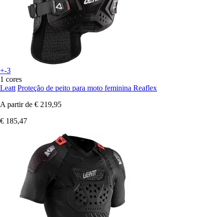
+-3
1 cores
Leatt
Proteção de peito para moto feminina Reaflex
A partir de
€ 219,95
€ 185,47