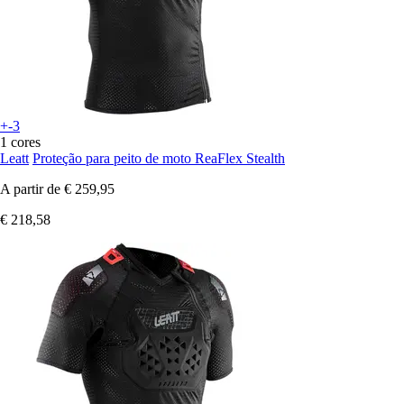
+-3
1 cores
Leatt
Proteção para peito de moto ReaFlex Stealth
A partir de
€ 259,95
€ 218,58