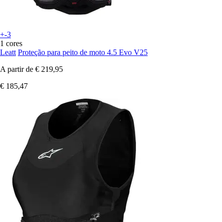
+-3
1 cores
Leatt
Proteção para peito de moto 4.5 Evo V25
A partir de
€ 219,95
€ 185,47