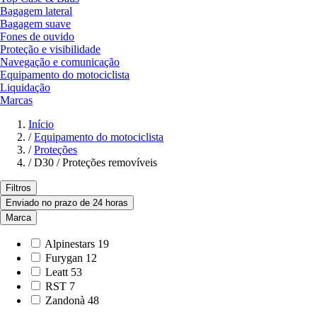
Bagagem lateral
Bagagem suave
Fones de ouvido
Proteção e visibilidade
Navegação e comunicação
Equipamento do motociclista
Liquidação
Marcas
Início
/
Equipamento do motociclista
/
Proteções
/
D30 / Proteções removíveis
Filtros
Enviado no prazo de 24 horas
Marca
Alpinestars
19
Furygan
12
Leatt
53
RST
7
Zandonà
48