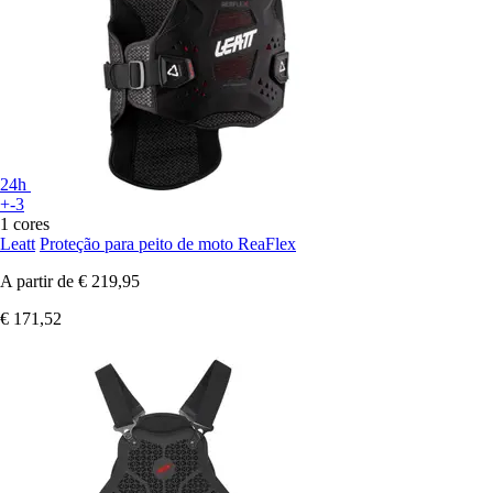
24h
+-3
1 cores
Leatt
Proteção para peito de moto ReaFlex
A partir de
€ 219,95
€ 171,52