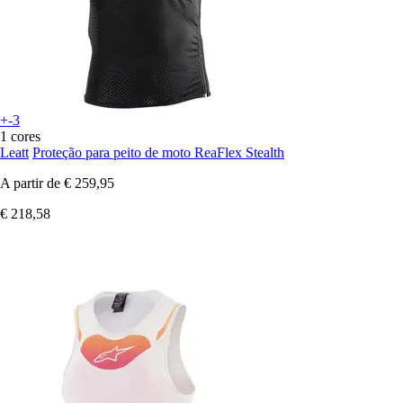
+-3
1 cores
Leatt
Proteção para peito de moto ReaFlex Stealth
A partir de
€ 259,95
€ 218,58