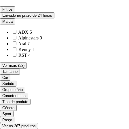
Filtros
Enviado no prazo de 24 horas
Marca
ADX
5
Alpinestars
9
Arai
7
Kenny
1
RST
4
Ver mais
(32)
Tamanho
Cor
Sortido
Grupo etário
Característica
Tipo de produto
Género
Sport
Preço
Ver os 267 produtos