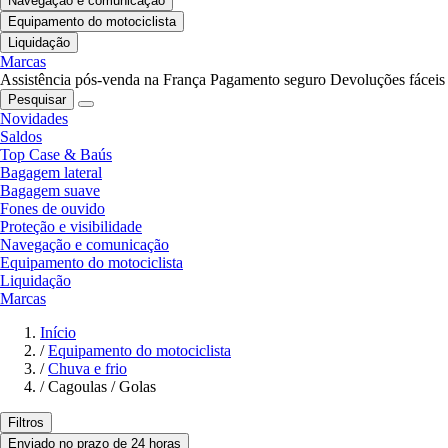
Navegação e comunicação
Equipamento do motociclista
Liquidação
Marcas
Assistência pós-venda na França
Pagamento seguro
Devoluções fáceis
Pesquisar
Novidades
Saldos
Top Case & Baús
Bagagem lateral
Bagagem suave
Fones de ouvido
Proteção e visibilidade
Navegação e comunicação
Equipamento do motociclista
Liquidação
Marcas
Início
/
Equipamento do motociclista
/
Chuva e frio
/
Cagoulas / Golas
Filtros
Enviado no prazo de 24 horas