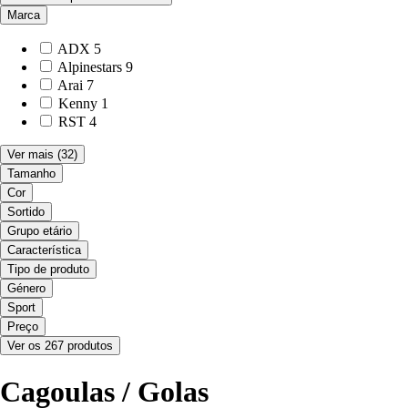
Marca
ADX
5
Alpinestars
9
Arai
7
Kenny
1
RST
4
Ver mais
(32)
Tamanho
Cor
Sortido
Grupo etário
Característica
Tipo de produto
Género
Sport
Preço
Ver os 267 produtos
Cagoulas / Golas