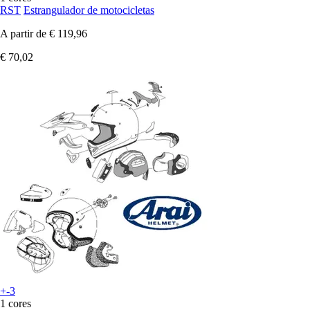
RST
Estrangulador de motocicletas
A partir de
€ 119,96
€ 70,02
+-3
1 cores