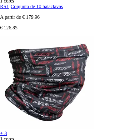
1 cores
RST
Conjunto de 10 balaclavas
A partir de
€ 179,96
€ 126,85
+-3
1 cores