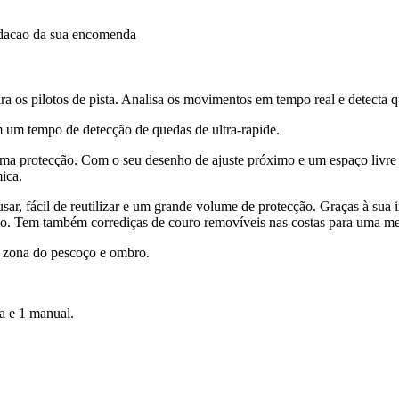
idacao da sua encomenda
a os pilotos de pista. Analisa os movimentos em tempo real e detecta 
om um tempo de detecção de quedas de ultra-rapide.
tima protecção. Com o seu desenho de ajuste próximo e um espaço livre 
ica.
sar, fácil de reutilizar e um grande volume de protecção. Graças à sua 
o solo. Tem também corrediças de couro removíveis nas costas para uma m
a zona do pescoço e ombro.
a e 1 manual.