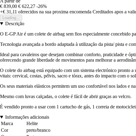
A partir de
€ 839,00
€ 622,27
-26%
+€ 31,11
oferecidos na sua proxima encomenda
Creditados apos a val
Loading...
Descrição
O E-GP Air é um colete de airbag sem fios especialmente concebido par
Tecnologia avançada a bordo adaptada à utilização da pista/ pista e c
Ideal para cavaleiros que desejam combinar conforto, praticidade e óp
oferecendo grande liberdade de movimentos para melhorar a aerodinâm
O colete do airbag está equipado com um sistema electrónico pronto a u
vitais: cervical, costas, pélvis, sacro e tórax, antes do impacto com 
Os seus materiais elásticos permitem um uso confortável nos lados e n
Mesmo com luvas calçadas, o colete é fácil de abrir graças ao velcro.
É vendido pronto a usar com 1 cartucho de gás, 1 correia de motociclet
Informações adicionais
Marca
Helite
Cor
preto/branco