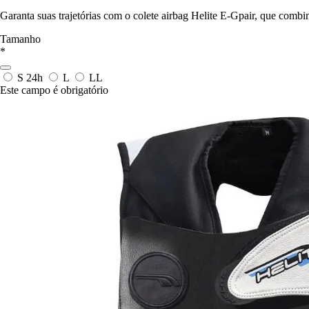
Garanta suas trajetórias com o colete airbag Helite E-Gpair, que combi
Tamanho
*
S
24h
L
LL
Este campo é obrigatório