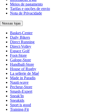
Meios de pagamento
Tarifas e opções de envio
Nota de Privacidade
Nossas lojas
Basket-Center
Daily Bikers
Direct Running
Direct-Volley
Espace Golf
Foot-Store
Galope-Store
Handball-Store
House of Rugby
La sellerie de Maé
Made in Paradis
Nauti-wave
Pecheur-Store
Smash-Expert
Sneak'In
Sneakids
Sport is good
Training-Fit