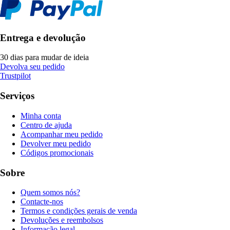
Entrega e devolução
30 dias para mudar de ideia
Devolva seu pedido
Trustpilot
Serviços
Minha conta
Centro de ajuda
Acompanhar meu pedido
Devolver meu pedido
Códigos promocionais
Sobre
Quem somos nós?
Contacte-nos
Termos e condições gerais de venda
Devoluções e reembolsos
Informação legal