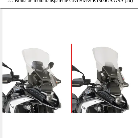
/
Bolha de moto transparente Givi BMW R1300GS/GSA (24)