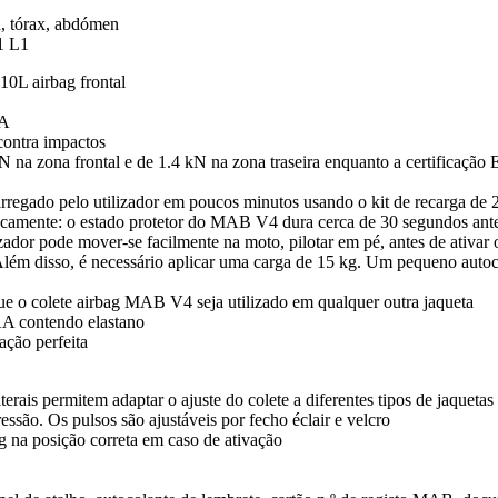
la, tórax, abdómen
1 L1
 10L airbag frontal
RA
contra impactos
 kN na zona frontal e de 1.4 kN na zona traseira enquanto a certifica
regado pelo utilizador em poucos minutos usando o kit de recarga de 2
ticamente: o estado protetor do MAB V4 dura cerca de 30 segundos ant
dor pode mover-se facilmente na moto, pilotar em pé, antes de ativar o 
ém disso, é necessário aplicar uma carga de 15 kg. Um pequeno autocol
ue o colete airbag MAB V4 seja utilizado em qualquer outra jaqueta
AA contendo elastano
ação perfeita
aterais permitem adaptar o ajuste do colete a diferentes tipos de jaquetas
ssão. Os pulsos são ajustáveis por fecho éclair e velcro
ag na posição correta em caso de ativação