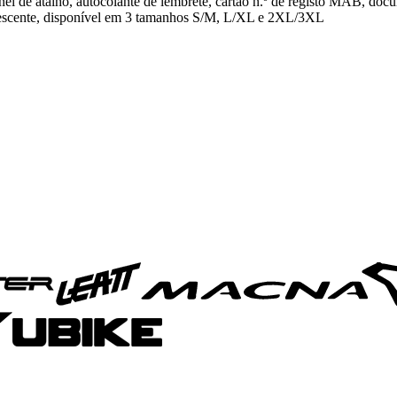
anel de atalho, autocolante de lembrete, cartão n.º de registo MAB, doc
orescente, disponível em 3 tamanhos S/M, L/XL e 2XL/3XL