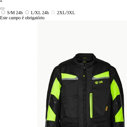
*
S/M
24h
L/XL
24h
2XL/3XL
Este campo é obrigatório