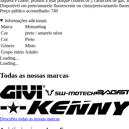
Jaqueta e colete, prontos a usar porque contém os 2 cartuchos de gás, 
Disponível em preto/amarelo fluorescente ou cinza/preto/amarelo flu
Preço público aconselhado: 749
Informações adicionais
Marca
Motoairbag
Cor
preto / amarelo néon
Cor
Preto
Género
Misto
Grupo etário
Adulto
Loading...
Loading...
Todas as nossas marcas
Descubra todas as nossas marcas