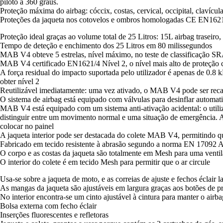
piloto a 360 graus.
Proteção máxima do airbag: cóccix, costas, cervical, occipital, clavícu
Proteções da jaqueta nos cotovelos e ombros homologadas CE EN162
Proteção ideal graças ao volume total de 25 Litros: 15L airbag traseiro,
Tempo de deteção e enchimento dos 25 Litros em 80 milissegundos
MAB V4 obteve 5 estrelas, nível máximo, no teste de classificação S
MAB V4 certificado EN1621/4 Nível 2, o nível mais alto de proteção 
A força residual do impacto suportada pelo utilizador é apenas de 0.8
obter nível 2
Reutilizável imediatamente: uma vez ativado, o MAB V4 pode ser recar
O sistema de airbag está equipado com válvulas para desinflar automa
MAB V4 está equipado com um sistema anti-ativação acidental: o utiliza
distinguir entre um movimento normal e uma situação de emergência. Al
colocar no painel
A jaqueta interior pode ser destacada do colete MAB V4, permitindo q
Fabricado em tecido resistente à abrasão segundo a norma EN 17092 
O corpo e as costas da jaqueta são totalmente em Mesh para uma ventil
O interior do colete é em tecido Mesh para permitir que o ar circule
Usa-se sobre a jaqueta de moto, e as correias de ajuste e fechos éclair l
As mangas da jaqueta são ajustáveis em largura graças aos botões de pre
No interior encontra-se um cinto ajustável à cintura para manter o airb
Bolsa externa com fecho éclair
Inserções fluorescentes e refletoras