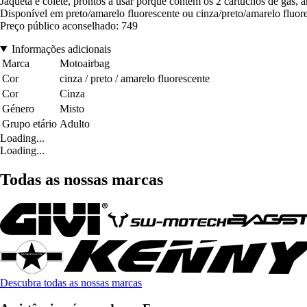
Jaqueta e colete, prontos a usar porque contém os 2 cartuchos de gás, 
Disponível em preto/amarelo fluorescente ou cinza/preto/amarelo flu
Preço público aconselhado: 749
Informações adicionais
Marca
Motoairbag
Cor
cinza / preto / amarelo fluorescente
Cor
Cinza
Género
Misto
Grupo etário
Adulto
Loading...
Loading...
Todas as nossas marcas
Descubra todas as nossas marcas