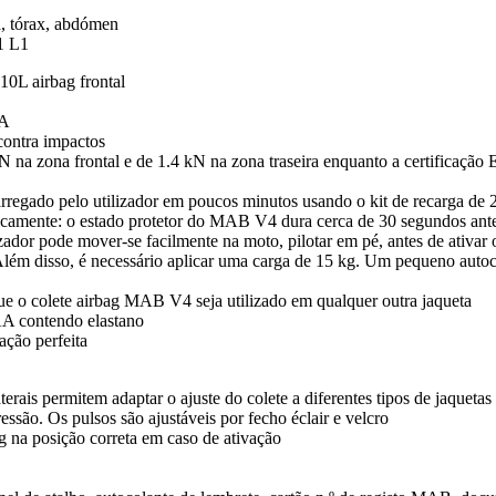
la, tórax, abdómen
1 L1
 10L airbag frontal
RA
contra impactos
 kN na zona frontal e de 1.4 kN na zona traseira enquanto a certifica
regado pelo utilizador em poucos minutos usando o kit de recarga de 2
ticamente: o estado protetor do MAB V4 dura cerca de 30 segundos ant
dor pode mover-se facilmente na moto, pilotar em pé, antes de ativar o 
ém disso, é necessário aplicar uma carga de 15 kg. Um pequeno autocol
ue o colete airbag MAB V4 seja utilizado em qualquer outra jaqueta
AA contendo elastano
ação perfeita
aterais permitem adaptar o ajuste do colete a diferentes tipos de jaquetas
ssão. Os pulsos são ajustáveis por fecho éclair e velcro
ag na posição correta em caso de ativação