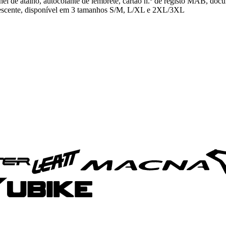
anel de atalho, autocolante de lembrete, cartão n.º de registo MAB, doc
orescente, disponível em 3 tamanhos S/M, L/XL e 2XL/3XL