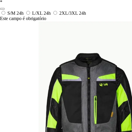
*
S/M
24h
L/XL
24h
2XL/3XL
24h
Este campo é obrigatório