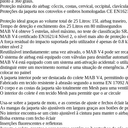
piloto a 360 graus.
Proteção máxima do airbag: cóccix, costas, cervical, occipital, clavícu
Proteções da jaqueta nos cotovelos e ombros homologadas CE EN162
Proteção ideal graças ao volume total de 25 Litros: 15L airbag traseiro,
Tempo de deteção e enchimento dos 25 Litros em 80 milissegundos
MAB V4 obteve 5 estrelas, nível máximo, no teste de classificação S
MAB V4 certificado EN1621/4 Nível 2, o nível mais alto de proteção 
A força residual do impacto suportada pelo utilizador é apenas de 0.8
obter nível 2
Reutilizável imediatamente: uma vez ativado, o MAB V4 pode ser recar
O sistema de airbag está equipado com válvulas para desinflar automa
MAB V4 está equipado com um sistema anti-ativação acidental: o utiliza
distinguir entre um movimento normal e uma situação de emergência. Al
colocar no painel
A jaqueta interior pode ser destacada do colete MAB V4, permitindo q
Fabricado em tecido resistente à abrasão segundo a norma EN 17092 
O corpo e as costas da jaqueta são totalmente em Mesh para uma ventil
O interior do colete é em tecido Mesh para permitir que o ar circule
Usa-se sobre a jaqueta de moto, e as correias de ajuste e fechos éclair l
As mangas da jaqueta são ajustáveis em largura graças aos botões de pre
No interior encontra-se um cinto ajustável à cintura para manter o airb
Bolsa externa com fecho éclair
Inserções fluorescentes e refletoras