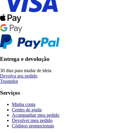
Entrega e devolução
30 dias para mudar de ideia
Devolva seu pedido
Trustpilot
Serviços
Minha conta
Centro de ajuda
Acompanhar meu pedido
Devolver meu pedido
Códigos promocionais