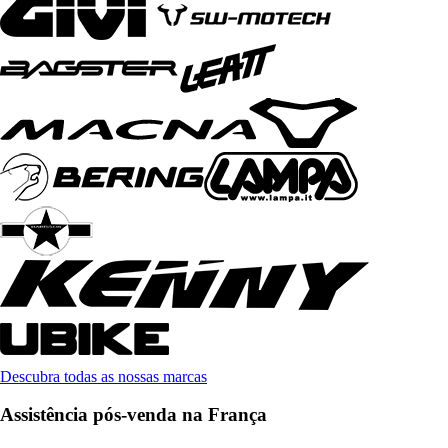
Descubra todas as nossas marcas
Assistência pós-venda na França