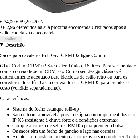
€ 74,00
€ 59,20
-20%
+€ 2,96
oferecidos na sua proxima encomenda
Creditados apos a
validacao da sua encomenda
Loading...
Descrição
Sacos para cavaleiro 16 L Givi CRM102 ligne Corium
GIVI Corium CRM102 Saco lateral único, 16 litros. Para ser montado
com a correia de selim CRM105. Com o seu design clássico, é
particularmente adequado para bicicletas de estilo retro ou para os
corredores de cafés. Use a correia de sela CRM105 para prender o
cesto (vendido separadamente).
Características:
Sistema de fecho estanque rolll-up
Saco interior amovível à prova de água com impermeabilização
IP X5 (resistente à chuva forte e a condições extremas)
Compre a correia de selim CRM105 para prender a bolsa.
Os sacos têm um fecho de gancho e laço nas correias.
Ao ajustar o posicionamento das correias, o saco pode ser fixado