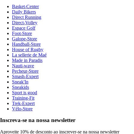
Basket-Center
Daily Bikers
Direct Running
Direct-Volley
Espace Golf
Foot-Store
Galope-Store
Handball-Store
House of Rugby
La sellerie de Maé
Made in Paradis
Nauti-wave
Pecheur-Store
Smash-Expert
Sneak'In
Sneakids
Sport is good
Training-Fit
Trek-Expert
Vélo-Store
Inscreva-se na nossa newsletter
Aproveite 10% de desconto ao inscrever-se na nossa newsletter